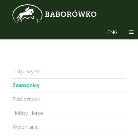
ENG
Listy i wyniki
Zawodnicy
Publiczność
Hobby Horse
Wolontariat