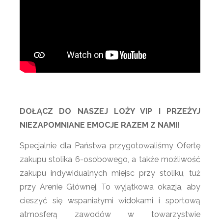
DOŁĄCZ DO NASZEJ LOŻY VIP I PRZEŻYJ
NIEZAPOMNIANE EMOCJE RAZEM Z NAMI!
Specjalnie dla Państwa przygotowaliśmy Ofertę
zakupu stolika 6-osobowego, a także możliwość
zakupu indywidualnych miejsc przy stoliku, tuż
przy Arenie Głównej. To wyjątkowa okazja, aby
cieszyć się wspaniałymi widokami i sportową
atmosferą zawodów w towarzystwie