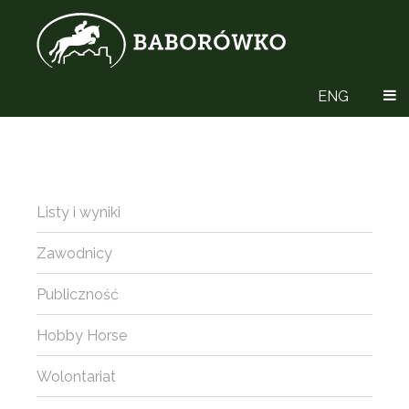
ENG
Listy i wyniki
Zawodnicy
Publiczność
Hobby Horse
Wolontariat