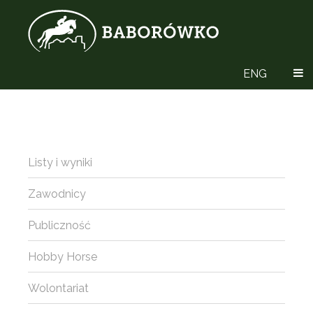
ENG
Listy i wyniki
Zawodnicy
Publiczność
Hobby Horse
Wolontariat