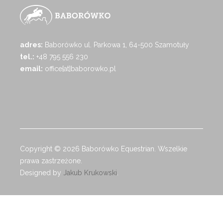
adres:
Baborówko ul. Parkowa 1, 64-500 Szamotuły
tel.:
+48 795 556 230
email:
office[at]baborowko.pl
Copyright © 2026 Baborówko Equestrian. Wszelkie
prawa zastrzeżone.
Designed by
Jakub Krukowski
.