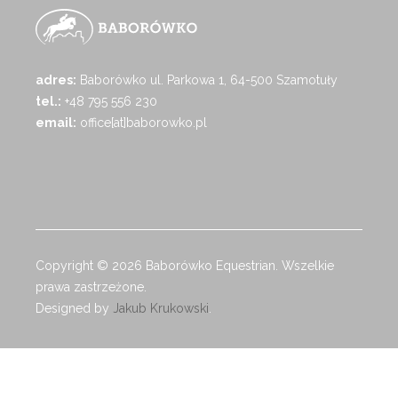
adres:
Baborówko ul. Parkowa 1, 64-500 Szamotuły
tel.:
+48 795 556 230
email:
office[at]baborowko.pl
Copyright © 2026 Baborówko Equestrian. Wszelkie
prawa zastrzeżone.
Designed by
Jakub Krukowski
.