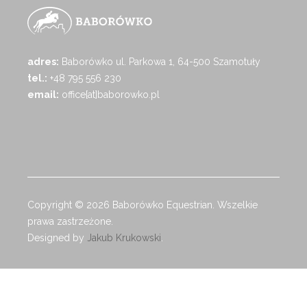
adres:
Baborówko ul. Parkowa 1, 64-500 Szamotuły
tel.:
+48 795 556 230
email:
office[at]baborowko.pl
Copyright © 2026 Baborówko Equestrian. Wszelkie
prawa zastrzeżone.
Designed by
Jakub Krukowski
.