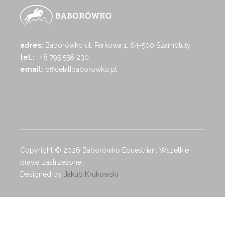
adres:
Baborówko ul. Parkowa 1, 64-500 Szamotuły
tel.:
+48 795 556 230
email:
office[at]baborowko.pl
Copyright © 2026 Baborówko Equestrian. Wszelkie
prawa zastrzeżone.
Designed by
Jakub Krukowski
.