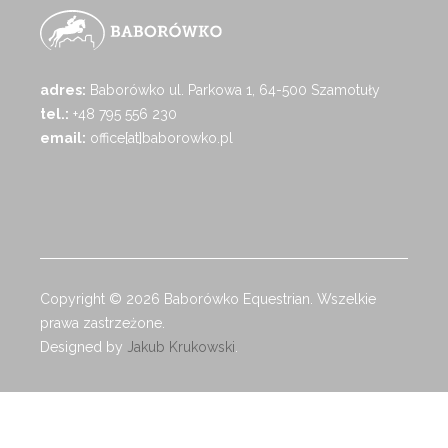
adres:
Baborówko ul. Parkowa 1, 64-500 Szamotuły
tel.:
+48 795 556 230
email:
office[at]baborowko.pl
Copyright © 2026 Baborówko Equestrian. Wszelkie
prawa zastrzeżone.
Designed by
Jakub Krukowski
.