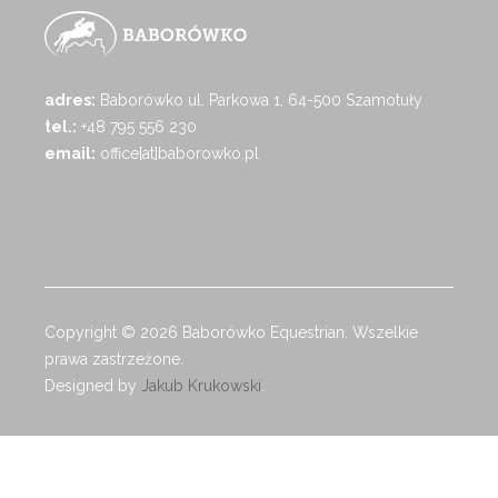
adres:
Baborówko ul. Parkowa 1, 64-500 Szamotuły
tel.:
+48 795 556 230
email:
office[at]baborowko.pl
Copyright © 2026 Baborówko Equestrian. Wszelkie
prawa zastrzeżone.
Designed by
Jakub Krukowski
.