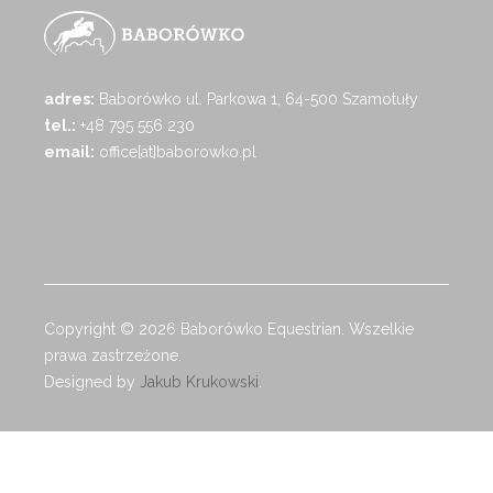
adres:
Baborówko ul. Parkowa 1, 64-500 Szamotuły
tel.:
+48 795 556 230
email:
office[at]baborowko.pl
Copyright © 2026 Baborówko Equestrian. Wszelkie
prawa zastrzeżone.
Designed by
Jakub Krukowski
.