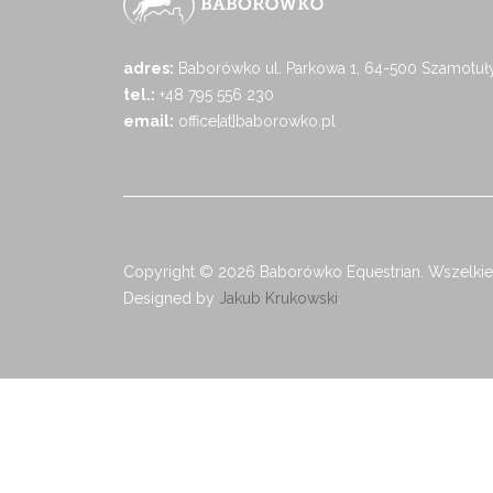
adres:
Baborówko ul. Parkowa 1, 64-500 Szamotuł
tel.:
+48 795 556 230
email:
office[at]baborowko.pl
Copyright © 2026 Baborówko Equestrian. Wszelkie
Designed by
Jakub Krukowski
.