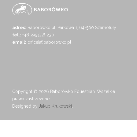
adres:
Baborówko ul. Parkowa 1, 64-500 Szamotuły
tel.:
+48 795 556 230
email:
office[at]baborowko.pl
Copyright © 2026 Baborówko Equestrian. Wszelkie
prawa zastrzeżone.
Designed by
Jakub Krukowski
.