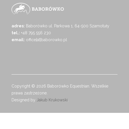
adres:
Baborówko ul. Parkowa 1, 64-500 Szamotuły
tel.:
+48 795 556 230
email:
office[at]baborowko.pl
Copyright © 2026 Baborówko Equestrian. Wszelkie
prawa zastrzeżone.
Designed by
Jakub Krukowski
.