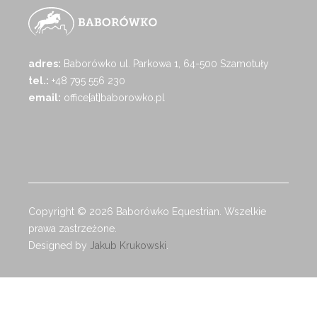
adres:
Baborówko ul. Parkowa 1, 64-500 Szamotuły
tel.:
+48 795 556 230
email:
office[at]baborowko.pl
Copyright © 2026 Baborówko Equestrian. Wszelkie
prawa zastrzeżone.
Designed by
Jakub Krukowski
.