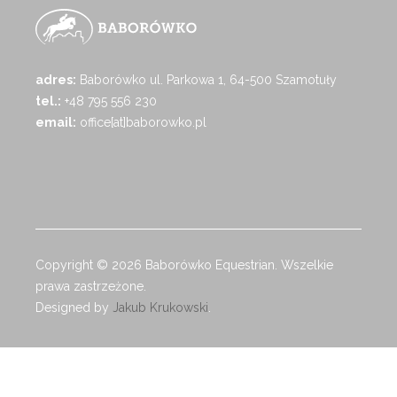
adres:
Baborówko ul. Parkowa 1, 64-500 Szamotuły
tel.:
+48 795 556 230
email:
office[at]baborowko.pl
Copyright © 2026 Baborówko Equestrian. Wszelkie
prawa zastrzeżone.
Designed by
Jakub Krukowski
.