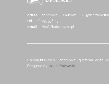
adres:
Baborówko ul. Parkowa 1, 64-500 Szamotuł
tel.:
+48 795 556 230
email:
office[at]baborowko.pl
Copyright © 2026 Baborówko Equestrian. Wszelkie
Designed by
Jakub Krukowski
.