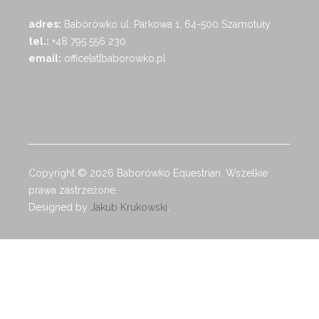
adres:
Baborówko ul. Parkowa 1, 64-500 Szamotuły
tel.:
+48 795 556 230
email:
office[at]baborowko.pl
Copyright © 2026 Baborówko Equestrian. Wszelkie
prawa zastrzeżone.
Designed by
Jakub Krukowski
.