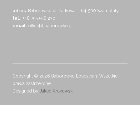
adres:
Baborówko ul. Parkowa 1, 64-500 Szamotuły
tel.:
+48 795 556 230
email:
office[at]baborowko.pl
Copyright © 2026 Baborówko Equestrian. Wszelkie
prawa zastrzeżone.
Designed by
Jakub Krukowski
.