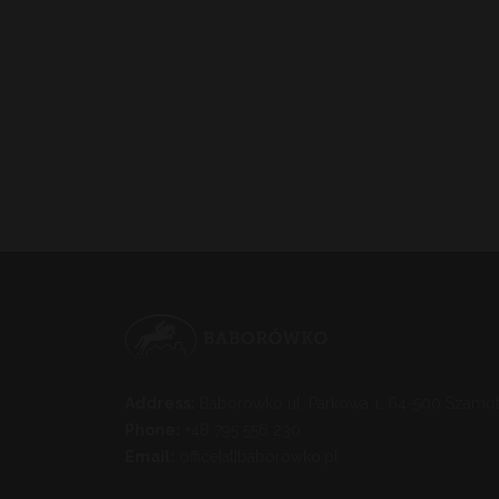
Address:
Baborówko ul. Parkowa 1, 64-500 Szamot
Phone:
+48 795 556 230
Email:
office[at]baborowko.pl