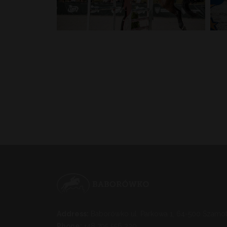
Address:
Baborówko ul. Parkowa 1, 64-500 Szamot
Phone:
+48 795 556 230