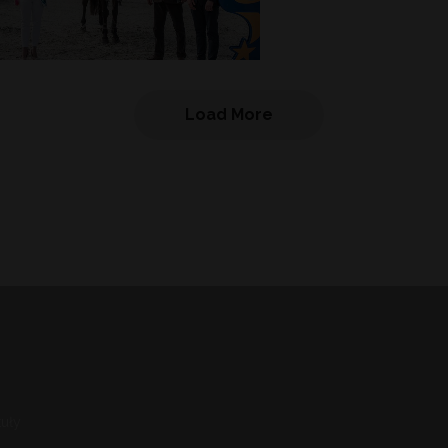
Load More
uły