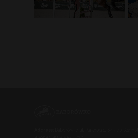
Address:
Baborówko ul. Parkowa 1, 64-500 Szamot
Phone:
+48 795 556 230