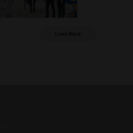
Load More
uły