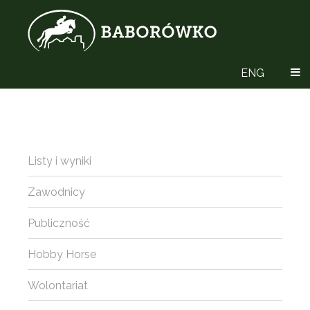
ENG
Listy i wyniki
Zawodnicy
Publiczność
Hobby Horse
Wolontariat