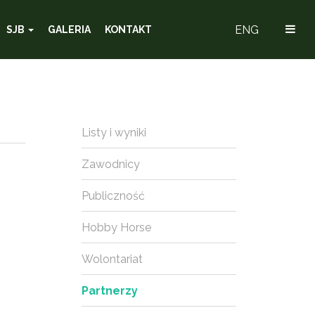
ENG
SJB
GALERIA
KONTAKT
Listy i wyniki
Zawodnicy
Publiczność
Hobby Horse
Wolontariat
Partnerzy