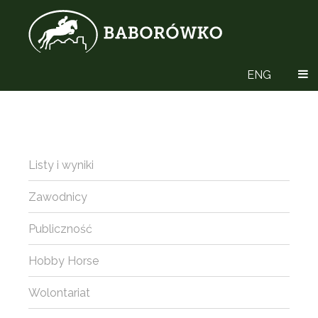
ENG
Listy i wyniki
Zawodnicy
Publiczność
Hobby Horse
Wolontariat