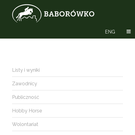
ENG
Listy i wyniki
Zawodnicy
Publiczność
Hobby Horse
Wolontariat