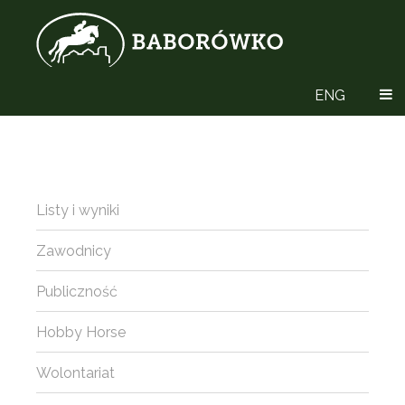
ENG
Listy i wyniki
Zawodnicy
Publiczność
Hobby Horse
Wolontariat