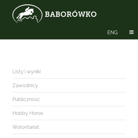
ENG
Listy i wyniki
Zawodnicy
Publiczność
Hobby Horse
Wolontariat