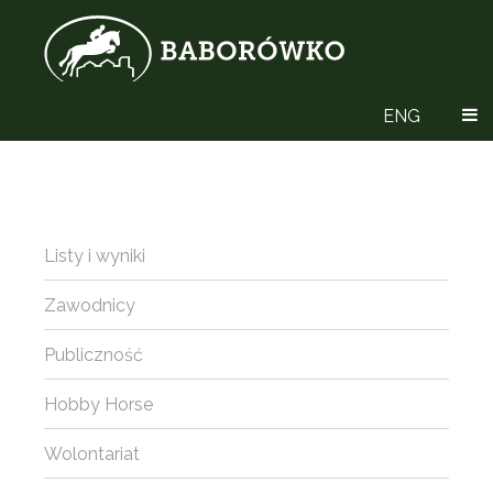
ENG
Listy i wyniki
Zawodnicy
Publiczność
Hobby Horse
Wolontariat