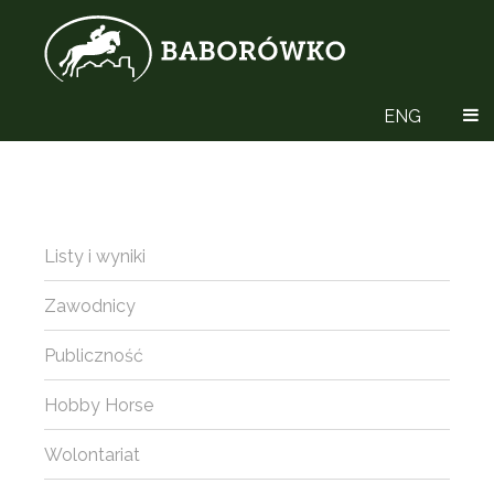
ENG
Listy i wyniki
Zawodnicy
Publiczność
Hobby Horse
Wolontariat