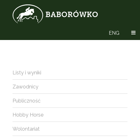
ENG
Listy i wyniki
Zawodnicy
Publiczność
Hobby Horse
Wolontariat