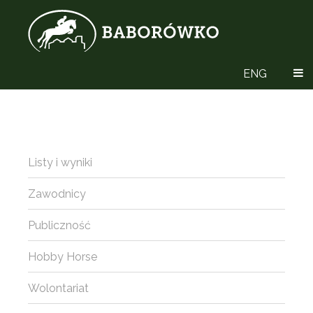
ENG
Listy i wyniki
Zawodnicy
Publiczność
Hobby Horse
Wolontariat