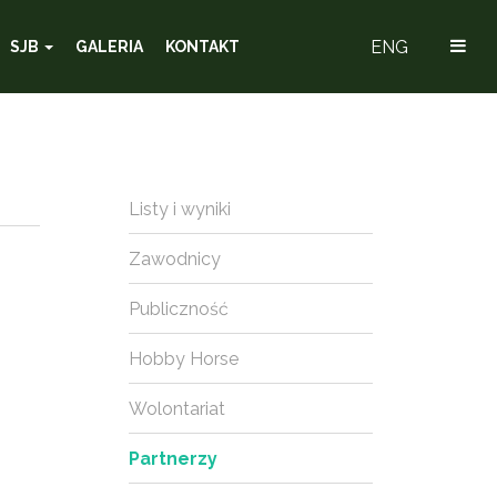
ENG
SJB
GALERIA
KONTAKT
Listy i wyniki
Zawodnicy
Publiczność
Hobby Horse
Wolontariat
Partnerzy