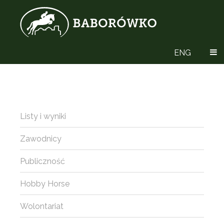
ENG
Listy i wyniki
Zawodnicy
Publiczność
Hobby Horse
Wolontariat