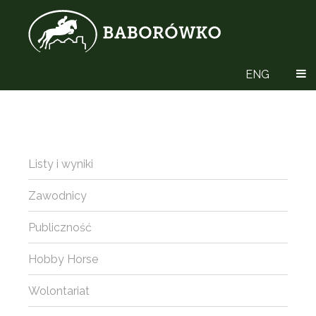
ENG
Listy i wyniki
Zawodnicy
Publiczność
Hobby Horse
Wolontariat