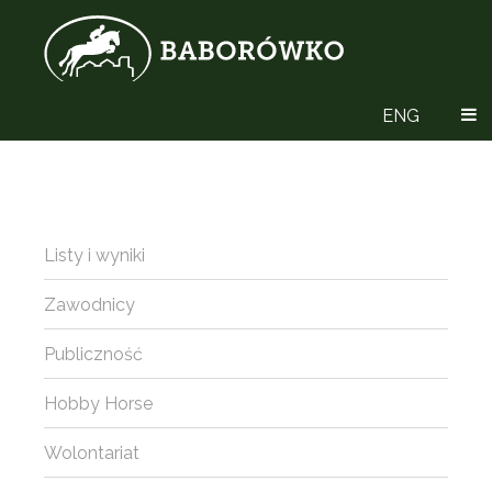
ENG
Listy i wyniki
Zawodnicy
Publiczność
Hobby Horse
Wolontariat