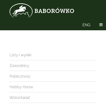
ENG
Listy i wyniki
Zawodnicy
Publiczność
Hobby Horse
Wolontariat