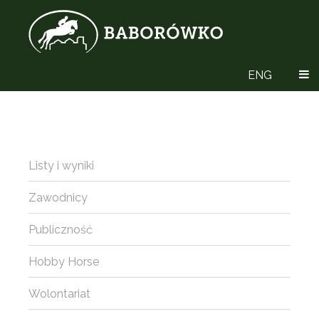
ENG
Listy i wyniki
Zawodnicy
Publiczność
Hobby Horse
Wolontariat