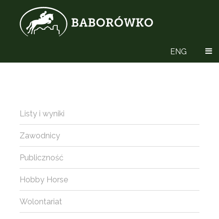
ENG
Listy i wyniki
Zawodnicy
Publiczność
Hobby Horse
Wolontariat