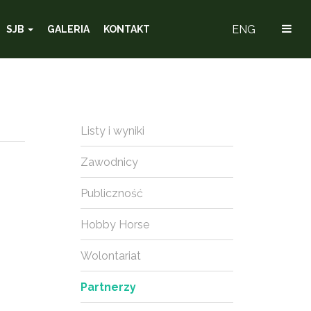
ENG
SJB
GALERIA
KONTAKT
Listy i wyniki
Zawodnicy
Publiczność
Hobby Horse
Wolontariat
Partnerzy