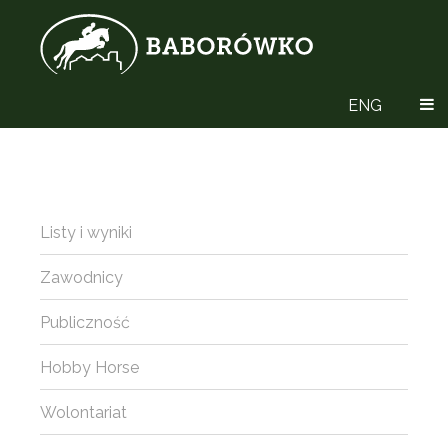
ENG
Listy i wyniki
Zawodnicy
Publiczność
Hobby Horse
Wolontariat