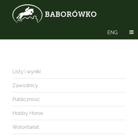
ENG
Listy i wyniki
Zawodnicy
Publiczność
Hobby Horse
Wolontariat