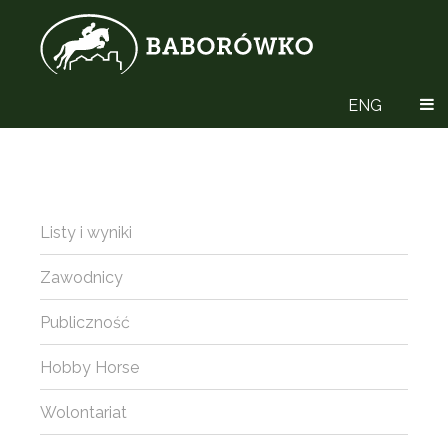
ENG
Listy i wyniki
Zawodnicy
Publiczność
Hobby Horse
Wolontariat