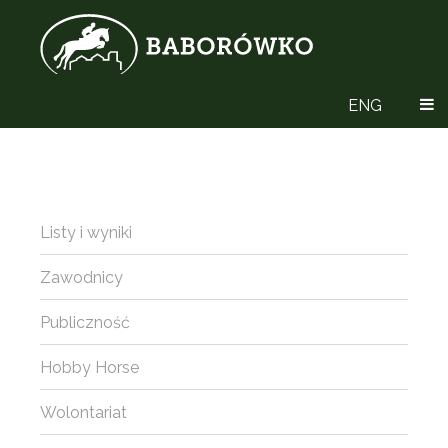
ENG
Listy i wyniki
Zawodnicy
Publiczność
Hobby Horse
Wolontariat