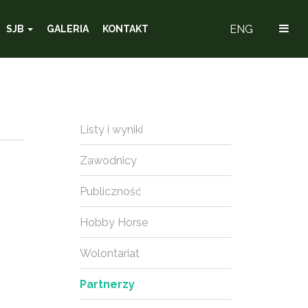
ENG
SJB
GALERIA
KONTAKT
Listy i wyniki
Zawodnicy
Publiczność
Hobby Horse
Wolontariat
Partnerzy