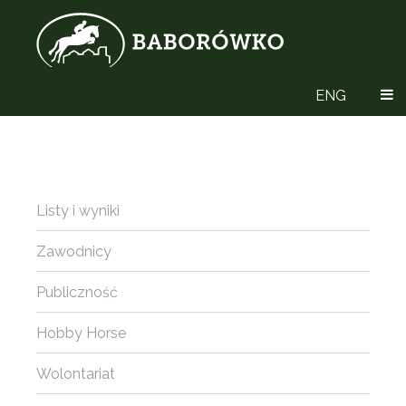
ENG
Listy i wyniki
Zawodnicy
Publiczność
Hobby Horse
Wolontariat