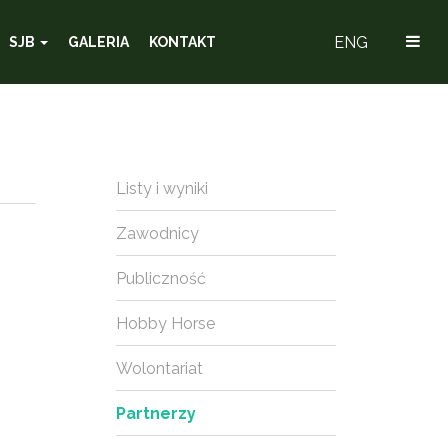
ENG
SJB
GALERIA
KONTAKT
Listy i wyniki
Zawodnicy
Publiczność
Hobby Horse
Wolontariat
Partnerzy