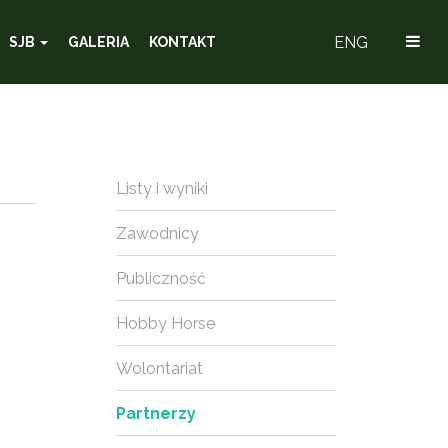
ENG
SJB
GALERIA
KONTAKT
Listy i wyniki
Zawodnicy
Publiczność
Hobby Horse
Wolontariat
Partnerzy