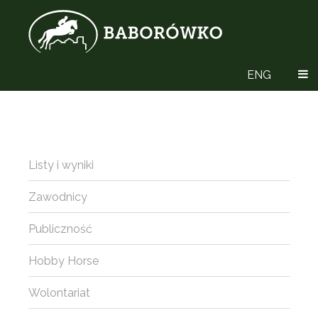
ENG
Listy i wyniki
Zawodnicy
Publiczność
Hobby Horse
Wolontariat