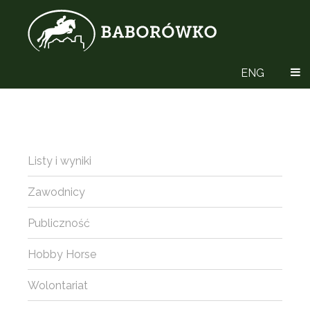
ENG
Listy i wyniki
Zawodnicy
Publiczność
Hobby Horse
Wolontariat