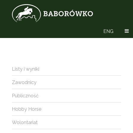
ENG
Listy i wyniki
Zawodnicy
Publiczność
Hobby Horse
Wolontariat